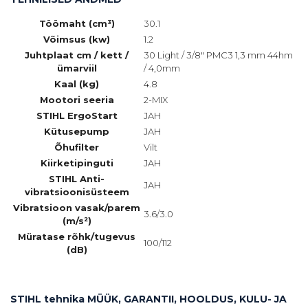
Töömaht (cm³)
30.1
Võimsus (kw)
1.2
Juhtplaat cm / kett /
30 Light / 3/8" PMC3 1,3 mm 44hm
ümarviil
/ 4,0mm
Kaal (kg)
4.8
Mootori seeria
2-MIX
STIHL ErgoStart
JAH
Kütusepump
JAH
Õhufilter
Vilt
Kiirketipinguti
JAH
STIHL Anti-
JAH
vibratsioonisüsteem
Vibratsioon vasak/parem
3.6/3.0
(m/s²)
Müratase rõhk/tugevus
100/112
(dB)
STIHL tehnika MÜÜK, GARANTII, HOOLDUS, KULU- JA