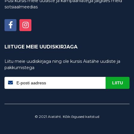
Püsi kursis meie uudiste ja kampaaniatega jälgides meid
sotsiaalmeedias
LIITUGE MEIE UUDISKIRJAGA
Liitu meie uudiskirjaga ning ole kursis Aiatähe uudiste ja
pakkumistega
LIITU
© 2021 Aiatäht. Kõik õigused kaitstud