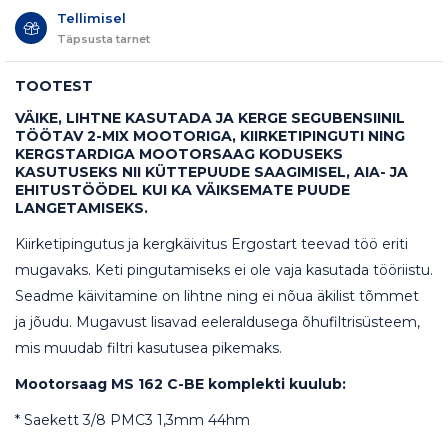
Tellimisel
Täpsusta tarnet
TOOTEST
VÄIKE, LIHTNE KASUTADA JA KERGE SEGUBENSIINIL
TÖÖTAV 2-MIX MOOTORIGA, KIIRKETIPINGUTI NING
KERGSTARDIGA MOOTORSAAG KODUSEKS
KASUTUSEKS NII
KÜTTEPUUDE SAAGIMISEL, AIA- JA
EHITUSTÖÖDEL
KUI KA
VÄIKSEMATE PUUDE
LANGETAMISEKS
.
Kiirketipingutus ja kergkäivitus Ergostart teevad töö eriti
mugavaks. Keti pingutamiseks ei ole vaja kasutada tööriistu.
Seadme käivitamine on lihtne ning ei nõua äkilist tõmmet
ja jõudu. Mugavust lisavad eeleraldusega õhufiltrisüsteem,
mis muudab filtri kasutusea pikemaks.
Mootorsaag MS 162 C-BE komplekti kuulub:
* Saekett 3/8 PMC3 1,3mm 44hm