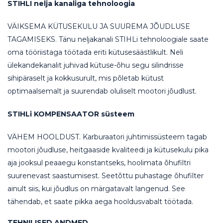
STIHLI nelja kanaliga tehnoloogia
VÄIKSEMA KÜTUSEKULU JA SUUREMA JÕUDLUSE
TAGAMISEKS. Tänu neljakanali STIHLi tehnoloogiale saate
oma tööriistaga töötada eriti kütusesäästlikult. Neli
ülekandekanalit juhivad kütuse-õhu segu silindrisse
sihipäraselt ja kokkusurult, mis põletab kütust
optimaalsemalt ja suurendab oluliselt mootori jõudlust.
STIHLi KOMPENSAATOR süsteem
VÄHEM HOOLDUST. Karburaatori juhtimissüsteem tagab
mootori jõudluse, heitgaaside kvaliteedi ja kütusekulu pika
aja jooksul peaaegu konstantseks, hoolimata õhufiltri
suurenevast saastumisest. Seetõttu puhastage õhufilter
ainult siis, kui jõudlus on märgatavalt langenud. See
tähendab, et saate pikka aega hooldusvabalt töötada.
TEHNILISED ANDMED