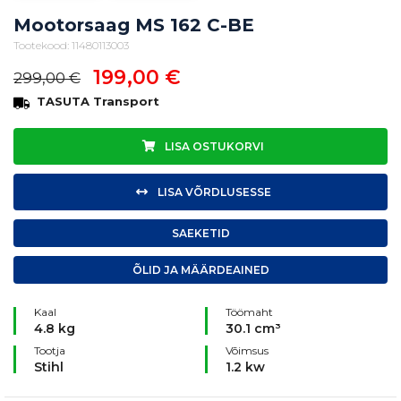
Mootorsaag MS 162 C-BE
Tootekood: 11480113003
199,00
€
299,00
€
TASUTA Transport
LISA OSTUKORVI
LISA VÕRDLUSESSE
SAEKETID
ÕLID JA MÄÄRDEAINED
Kaal
Töömaht
4.8 kg
30.1 cm³
Tootja
Võimsus
Stihl
1.2 kw