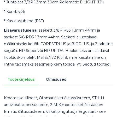
* Juhtplaat 3/8P 1,3mm 30cm Rollomatic E LIGHT (12")
* Kombivõti
* Kasutusjuhend (EST)
Lisavarustusena:
saekett 3/8P PS3 1,3mm 44hm ja
saekett 3/8 PD3 1,3mm 44hm. Saeketi ja juhtplaadi
määrimiseks ketiõli: FORESTPLUS ja BIOPLUS ja 2-taktiline
seguõli: HP Super või HP ULTRA. Hoolduseks on saadaval
hoolduskomplekt MS162/172 Kit 18, mille kasutamine on
lihtne tagamaks seadme pikem tööiga. Vt. Seotud tooted!
Tootekirjeldus
Omadused
Kroomitud silinder, Oilomatic ketiõlitussüsteem, STIHLi
antivibratsiooni süsteem, 2-MIX mootor, ketiõli säästev
Ematic õlitussüsteem, kiirketipingutus ja Ergostart - see