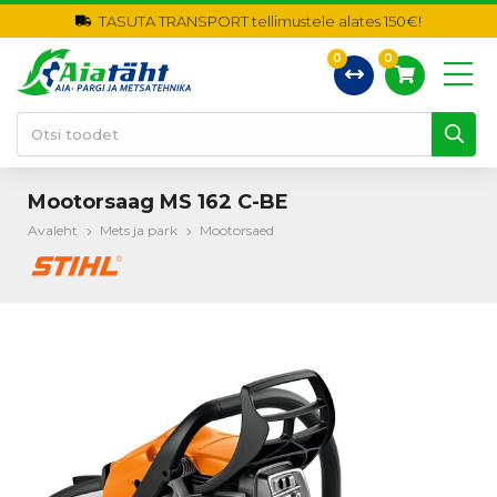
TASUTA TRANSPORT tellimustele alates 150€!
0
0
Mootorsaag MS 162 C-BE
Avaleht
Mets ja park
Mootorsaed