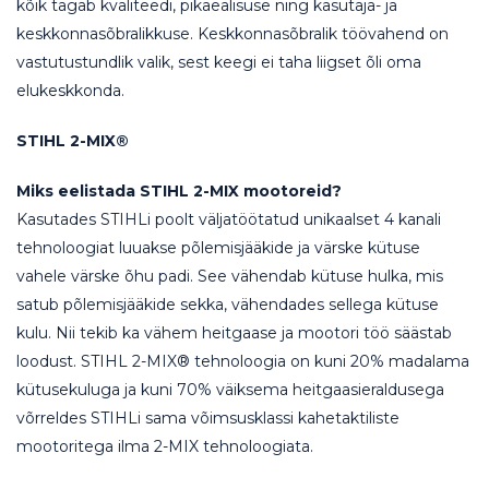
kõik tagab kvaliteedi, pikaealisuse ning kasutaja- ja
keskkonnasõbralikkuse. Keskkonnasõbralik töövahend on
vastutustundlik valik, sest keegi ei taha liigset õli oma
elukeskkonda.
STIHL 2-MIX®
Miks eelistada STIHL 2-MIX mootoreid?
Kasutades STIHLi poolt väljatöötatud unikaalset 4 kanali
tehnoloogiat luuakse põlemisjääkide ja värske kütuse
vahele värske õhu padi. See vähendab kütuse hulka, mis
satub põlemisjääkide sekka, vähendades sellega kütuse
kulu. Nii tekib ka vähem heitgaase ja mootori töö säästab
loodust. STIHL 2-MIX® tehnoloogia on kuni 20% madalama
kütusekuluga ja kuni 70% väiksema heitgaasieraldusega
võrreldes STIHLi sama võimsusklassi kahetaktiliste
mootoritega ilma 2-MIX tehnoloogiata.